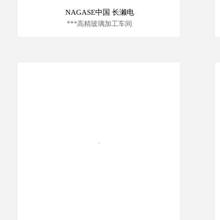
NAGASE中国 长濑电
***高精玻璃加工车间
10000级洁净室安装工程
1000级恒温恒湿洁净室安装工程
100级恒