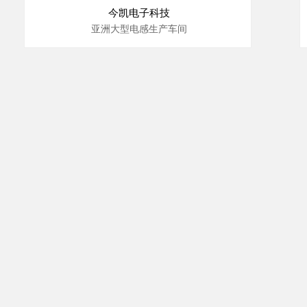
今凯电子科技
亚洲大型电感生产车间
10000 级洁净室安装工程；
温度：23℃±2℃；
湿度：50%±1