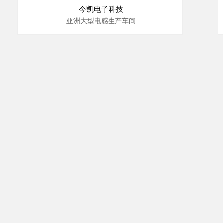
今凯电子科技
亚洲大型电感生产车间
10000 级洁净室安装工程；
温度：23℃±2℃；
湿度：50%±1