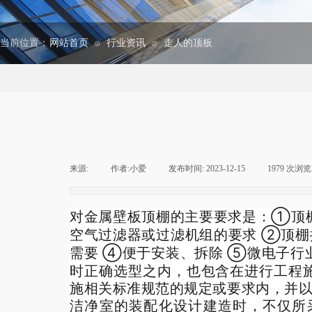
当前位置：
网站首页
行业资讯
走人的顶板
⊙
⊙
来源:
|
作者:
小爱
|
发布时间:
2023-12-15
|
1979
次浏览
①
对金属壁板顶棚的主要要求是：
顶
②
空气过滤器或过滤机组的要求
顶棚
④
⑤
需要
便于安装、拆除
微电子行
时正确选型之内，也包含在进行工程
施相关标准规范的规定或要求内，并
洁净室的装配化设计建造时，不仅所